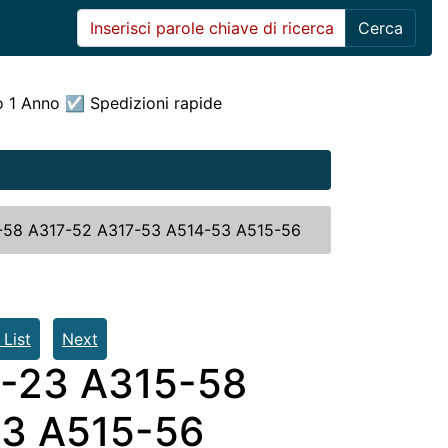
Cerca
o 1 Anno ☑ Spedizioni rapide
5-58 A317-52 A317-53 A514-53 A515-56
 List
Next
5-23 A315-58
53 A515-56