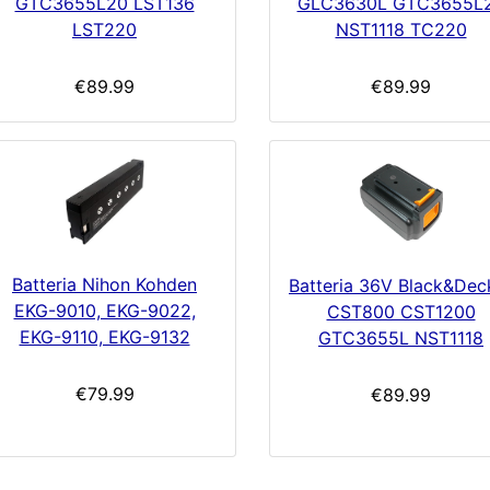
GTC3655L20 LST136
GLC3630L GTC3655L
LST220
NST1118 TC220
€89.99
€89.99
Batteria Nihon Kohden
Batteria 36V Black&Dec
EKG-9010, EKG-9022,
CST800 CST1200
EKG-9110, EKG-9132
GTC3655L NST1118
€79.99
€89.99