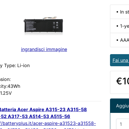
• In s
• 1-y
• AAA
ingrandisci immagine
Fai un
y Type: Li-ion
€1
sion:
ity:43Wh
11.25V
Aggiun
atteria Acer Aspire A315-23 A315-58
-52 A317-53 A514-53 A515-56
://batteryplus.it/acer-aspire-a31523-a31558-