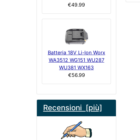
€49.99
Batteria 18V Li-Ion Worx
WA3512 WG151 WU287
WU381 WX163
€56.99
Recensioni [più]