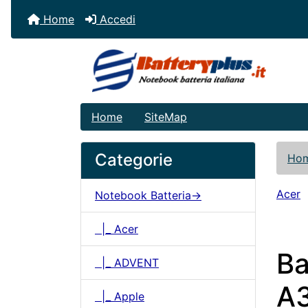
Home
Accedi
Home
SiteMap
Categorie
Ho
Acer
Notebook Batteria->
|_ Acer
Ba
|_ ADVENT
A3
|_ Apple