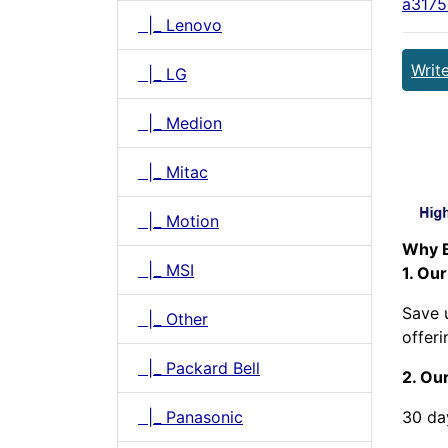
a3175
|_ Lenovo
Writ
|_ LG
|_ Medion
|_ Mitac
|_ Motion
Why B
|_ MSI
1. Our
Save 
|_ Other
offeri
|_ Packard Bell
2. Our
|_ Panasonic
30 da