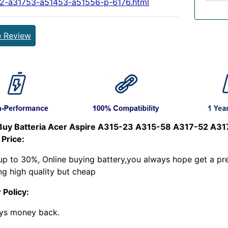
2-a31753-a51453-a51556-p-6176.html
e Review
uy Batteria Acer Aspire A315-23 A315-58 A317-52 A3
 Price:
up to 30%, Online buying battery,you always hope get a pre
ng high quality but cheap
 Policy:
ys money back.