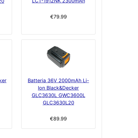
LCT-1912NK 2300mAh
20
€79.99
ker
Batteria 36V 2000mAh Li-
Ion Black&Decker
GLC3630L GWC3600L
GLC3630L20
€89.99