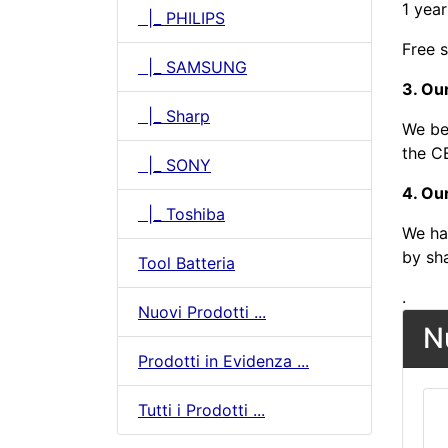
1 year
|_ PHILIPS
Free s
|_ SAMSUNG
3. Our
|_ Sharp
We be
the CE
|_ SONY
4. Ou
|_ Toshiba
We ha
by sh
Tool Batteria
.
Nuovi Prodotti ...
N
Prodotti in Evidenza ...
Tutti i Prodotti ...