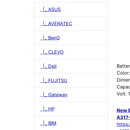
|_ ASUS
|_ AVERATEC
|_ BenQ
|_ CLEVO
Batter
|_ Dell
Color:
Dimen
|_ FUJITSU
Capac
Volt: 
|_ Gateway
|_ HP
New B
A317
|_ IBM
https