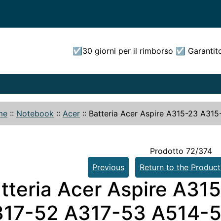
☑30 giorni per il rimborso ☑ Garantit
me
::
Notebook
::
Acer
::
Batteria Acer Aspire A315-23 A31
Prodotto 72/374
Previous
Return to the Product
tteria Acer Aspire A31
17-52 A317-53 A514-