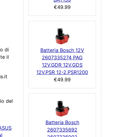
€49.99
o di
Batteria Bosch 12V
e il
2607335274 PAG
12V,GDR 12V,GDS
12V,PSR 12-2,PSR1200
s.it
€49.99
io del
Batteria Bosch
ASUS
2607335692
l