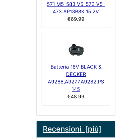
571 M5-583 V5-573 V5-
473 AP13B8K 15.2V
€69.99
Batteria 18V BLACK &
DECKER
A9268,A9277,A9282,PS
145
€48.99
Recensioni [più]