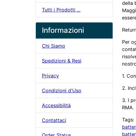
della 
Tutti i Prodotti ...
Maggio
essere
Informazioni
Retur
Per o
Chi Siamo
contat
risolv
Spedizioni & Resi
nostr
Privacy
1. Con
2. Inc
Condizioni d'Uso
3. I p
Accessibilità
RMA.
Tags:
Contattaci
batte
batter
Order Status