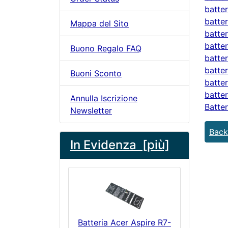
batter
batter
Mappa del Sito
batter
batter
Buono Regalo FAQ
batter
batter
Buoni Sconto
batter
batter
Annulla Iscrizione
Batter
Newsletter
Back
In Evidenza [più]
Batteria Acer Aspire R7-