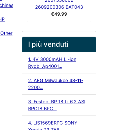
2607336002
chines
2609200306 BAT043
€49.99
HP
,
Other
I più venduti
1. 4V 3000mAH Li-ion
Ryobi Ap4001...
2. AEG Milwaukee 48-11-
2200...
3. Festool BP 18 Li 6,2 ASI
BPC18 BPC...
4. LIS1569ERPC SONY
Xperia Z3 TAB...