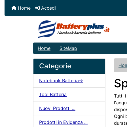
Home
Accedi
Home
SiteMap
Categorie
Ho
Sp
Notebook Batteria->
Tool Batteria
Tutti 
l'acqu
Nuovi Prodotti ...
dispos
Ogni b
Prodotti in Evidenza ...
durata