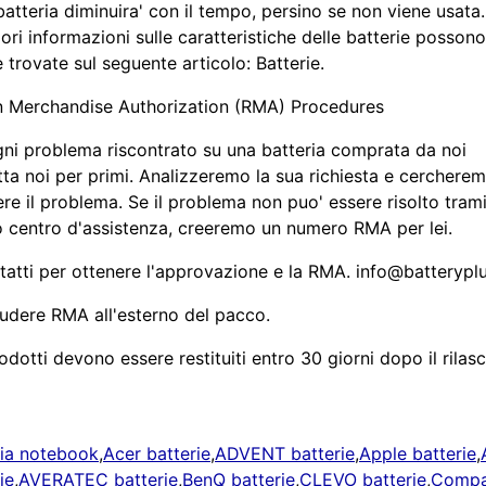
batteria diminuira' con il tempo, persino se non viene usata.
ri informazioni sulle caratteristiche delle batterie possono
 trovate sul seguente articolo: Batterie.
n Merchandise Authorization (RMA) Procedures
gni problema riscontrato su una batteria comprata da noi
ta noi per primi. Analizzeremo la sua richiesta e cercherem
ere il problema. Se il problema non puo' essere risolto tramit
o centro d'assistenza, creeremo un numero RMA per lei.
tatti per ottenere l'approvazione e la RMA. info@batteryplu
ludere RMA all'esterno del pacco.
rodotti devono essere restituiti entro 30 giorni dopo il rilasc
ria notebook
,
Acer batterie
,
ADVENT batterie
,
Apple batterie
,
ie
,
AVERATEC batterie
,
BenQ batterie
,
CLEVO batterie
,
Compa