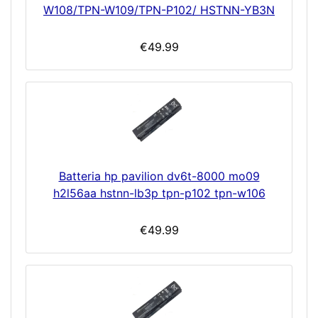
W108/TPN-W109/TPN-P102/ HSTNN-YB3N
€49.99
Batteria hp pavilion dv6t-8000 mo09
h2l56aa hstnn-lb3p tpn-p102 tpn-w106
€49.99