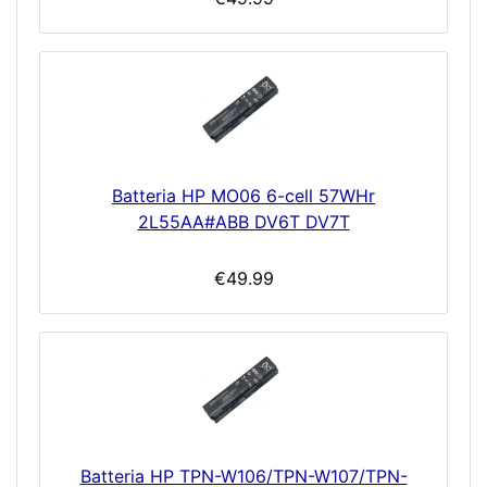
Batteria HP MO06 6-cell 57WHr
2L55AA#ABB DV6T DV7T
€49.99
Batteria HP TPN-W106/TPN-W107/TPN-