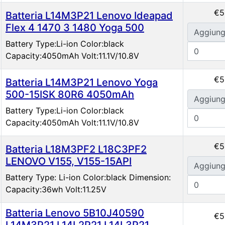
€5
Batteria L14M3P21 Lenovo Ideapad
Flex 4 1470 3 1480 Yoga 500
Aggiung
Battery Type:Li-ion Color:black
Capacity:4050mAh Volt:11.1V/10.8V
€5
Batteria L14M3P21 Lenovo Yoga
500-15ISK 80R6 4050mAh
Aggiung
Battery Type:Li-ion Color:black
Capacity:4050mAh Volt:11.1V/10.8V
€5
Batteria L18M3PF2 L18C3PF2
LENOVO V155, V155-15API
Aggiung
Battery Type: Li-ion Color:black Dimension:
Capacity:36wh Volt:11.25V
Batteria Lenovo 5B10J40590
€5
L14M3P21 L14L2P21 L14L3P21