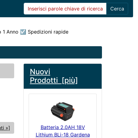
Cerca
o 1 Anno ☑ Spedizioni rapide
Nuovi
Prodotti [più]
Batteria 2.0AH 18V
ti »]
Lithium BLi-18 Gardena