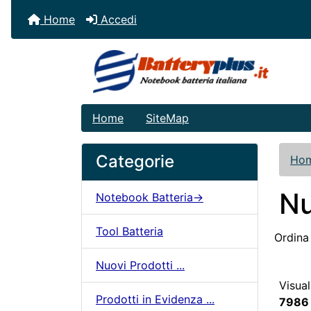
Home
Accedi
Home
SiteMap
Categorie
Ho
Nu
Notebook Batteria->
Tool Batteria
Ordina
Nuovi Prodotti ...
Visual
Prodotti in Evidenza ...
7986