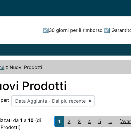
☑30 giorni per il rimborso ☑ Garantit
me
::
Nuovi Prodotti
ovi Prodotti
 per:
izzati da
1
a
10
(di
1
2
3
4
5
...
[Avan
Prodotti)