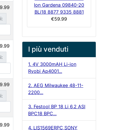
Ion Gardena 09840-20
9.99
BLi18 8877 9335 8881
i:
€59.99
9.99
I più venduti
i:
1. 4V 3000mAH Li-ion
Ryobi Ap4001...
9.99
2. AEG Milwaukee 48-11-
2200...
i:
3. Festool BP 18 Li 6,2 ASI
BPC18 BPC...
9.99
4. LIS1569ERPC SONY