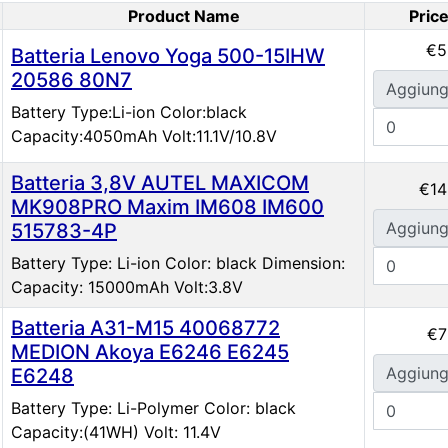
Product Name
Pric
oduct Image
€5
Batteria Lenovo Yoga 500-15IHW
20586 80N7
Aggiung
Battery Type:Li-ion Color:black
Capacity:4050mAh Volt:11.1V/10.8V
Batteria 3,8V AUTEL MAXICOM
€14
MK908PRO Maxim IM608 IM600
Aggiung
515783-4P
Battery Type: Li-ion Color: black Dimension:
Capacity: 15000mAh Volt:3.8V
Batteria A31-M15 40068772
€7
MEDION Akoya E6246 E6245
Aggiung
E6248
Battery Type: Li-Polymer Color: black
Capacity:(41WH) Volt: 11.4V