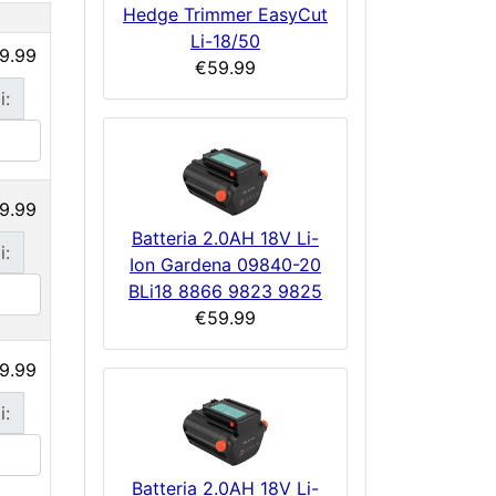
Hedge Trimmer EasyCut
e
Li-18/50
9.99
€59.99
i:
9.99
Batteria 2.0AH 18V Li-
i:
Ion Gardena 09840-20
BLi18 8866 9823 9825
€59.99
9.99
i:
Batteria 2.0AH 18V Li-