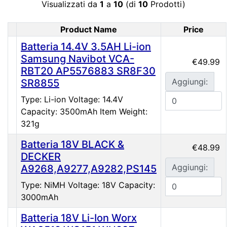
Visualizzati da
1
a
10
(di
10
Prodotti)
Product Name
Price
Product Image
Batteria 14.4V 3.5AH Li-ion
Samsung Navibot VCA-
€49.99
RBT20 AP5576883 SR8F30
Aggiungi:
SR8855
Type: Li-ion Voltage: 14.4V
Capacity: 3500mAh Item Weight:
321g
Batteria 18V BLACK &
€48.99
DECKER
Aggiungi:
A9268,A9277,A9282,PS145
Type: NiMH Voltage: 18V Capacity:
3000mAh
Batteria 18V Li-Ion Worx