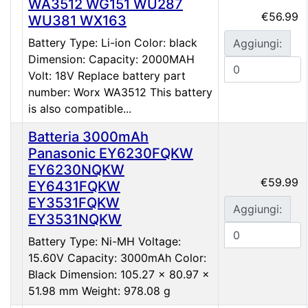
WA3512 WG151 WU287
€56.99
WU381 WX163
Battery Type: Li-ion Color: black
Aggiungi:
Dimension: Capacity: 2000MAH
Volt: 18V Replace battery part
number: Worx WA3512 This battery
is also compatible...
Batteria 3000mAh
Panasonic EY6230FQKW
EY6230NQKW
€59.99
EY6431FQKW
EY3531FQKW
Aggiungi:
EY3531NQKW
Battery Type: Ni-MH Voltage:
15.60V Capacity: 3000mAh Color:
Black Dimension: 105.27 x 80.97 x
51.98 mm Weight: 978.08 g