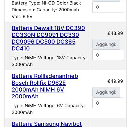
Battery Type: Ni-CD Color:Black
Dimension: Capacity: 2000mah
Volt: 9.6V
Batteria Dewalt 18V DC390
€48.99
DC330N DC9091 DC330
DC9096 DC500 DC385
Aggiungi:
DC410
Type: NiMH Voltage: 18V Capacity:
3000mAh
Batteria Rollladenantrieb
€49.99
Bosch Rollfix D962E
2000mAh NiMH 6V
Aggiungi:
2000mAh
Type: NiMH Voltage: 6V Capacity:
2000mAh
Batteria Samsung Navibot